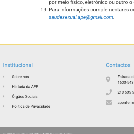
por meio físico, eletrónico ou outro
Para informações complementares c
saudesexual.ape@gmail.com
.
Institucional
Contactos
Sobre nós
Estrada d
1600-543 
História da APE
213 535 
Órgãos Sociais
apenferm
Política de Privacidade