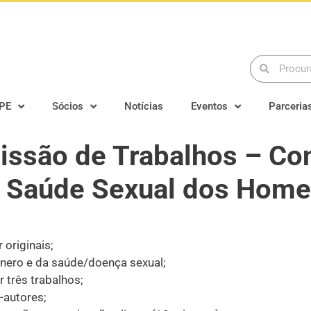
PE
Sócios
Notícias
Eventos
Parceria
ssão de Trabalhos – Con
da Saúde Sexual dos Hom
originais;
énero e da saúde/doença sexual;
 três trabalhos;
-autores;