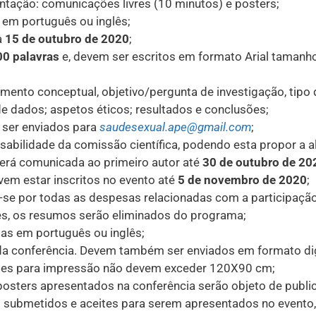
tação: comunicações livres (10 minutos) e posters;
em português ou inglês;
a
15 de outubro de 2020
;
00 palavras
e, devem ser escritos em formato Arial tamanho
ento conceptual, objetivo/pergunta de investigação, tipo 
de dados; aspetos éticos; resultados e conclusões;
 ser enviados para
saudesexual.ape@gmail.com
;
abilidade da comissão científica, podendo esta propor a 
erá comunicada ao primeiro autor até
30 de outubro de 20
vem estar inscritos no evento até
5 de novembro de 2020
;
-se por todas as despesas relacionadas com a participação 
ões, os resumos serão eliminados do programa;
as em português ou inglês;
da conferência. Devem também ser enviados em formato digi
sões para impressão não devem exceder 120X90 cm;
sters apresentados na conferência serão objeto de publi
 submetidos e aceites para serem apresentados no evento, 