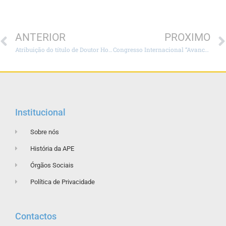
ANTERIOR
PROXIMO
Atribuição do título de Doutor Honoris Causa à Senhora Enfermeira Maria Eduarda Gonçalves pela Universidade dos Açores
Congresso Internacional “Avances y e desafios de Enfermeria rumbo a la Agenda 2030”
Institucional
Sobre nós
História da APE
Órgãos Sociais
Política de Privacidade
Contactos