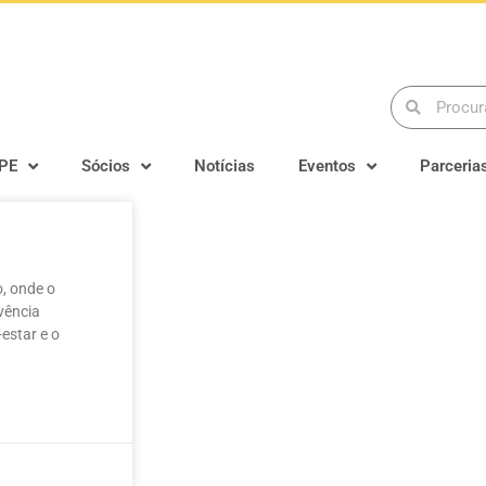
PE
Sócios
Notícias
Eventos
Parceria
, onde o
vência
estar e o