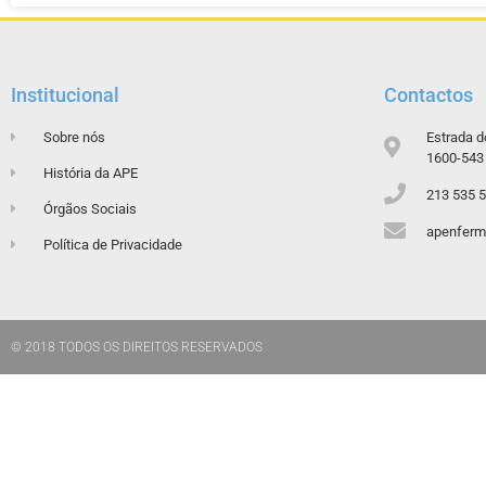
Institucional
Contactos
Sobre nós
Estrada d
1600-543 
História da APE
213 535 
Órgãos Sociais
apenferm
Política de Privacidade
© 2018 TODOS OS DIREITOS RESERVADOS